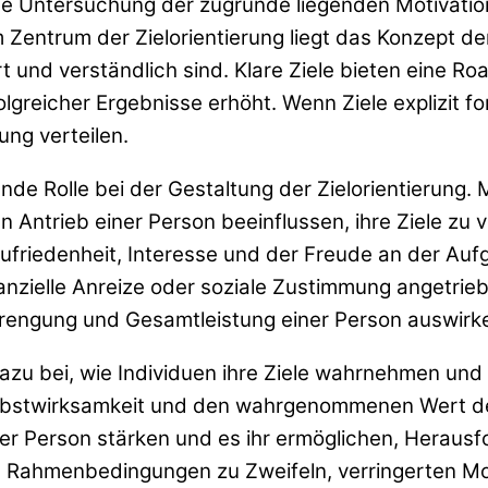
eine Untersuchung der zugrunde liegenden Motivat
m Zentrum der Zielorientierung liegt das Konzept der
iert und verständlich sind. Klare Ziele bieten eine
lgreicher Ergebnisse erhöht. Wenn Ziele explizit f
ng verteilen.
ende Rolle bei der Gestaltung der Zielorientierun
en Antrieb einer Person beeinflussen, ihre Ziele zu 
ufriedenheit, Interesse und der Freude an der Auf
nzielle Anreize oder soziale Zustimmung angetri
strengung und Gesamtleistung einer Person auswirk
azu bei, wie Individuen ihre Ziele wahrnehmen 
bstwirksamkeit und den wahrgenommenen Wert des Z
ner Person stärken und es ihr ermöglichen, Heraus
 Rahmenbedingungen zu Zweifeln, verringerten Moti