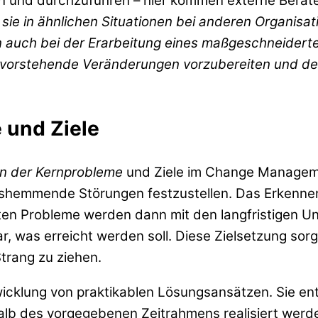
n und durchzuführen – hier kommen externe Berater 
 sie in ähnlichen Situationen bei anderen Organisa
en auch bei der Erarbeitung eines maßgeschneidert
bevorstehende Veränderungen vorzubereiten und de
 und Ziele
ion der Kernprobleme
und Ziele im Change Managemen
gshemmende Störungen festzustellen. Das Erkenne
ten Probleme werden dann mit den langfristigen Un
dar, was erreicht werden soll. Diese Zielsetzung sor
Strang zu ziehen.
wicklung von praktikablen Lösungsansätzen. Sie en
alb des vorgegebenen Zeitrahmens realisiert werd