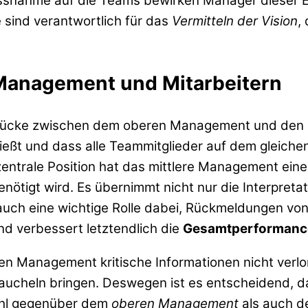
flussnahme auf die Teams bewirken Manager dieser 
sind verantwortlich für das
Vermitteln der Vision
,
Management und Mitarbeitern
 Brücke zwischen dem oberen Management und den Mi
fließt und dass alle Teammitglieder auf dem gleiche
zentrale Position hat das mittlere Management einen
enötigt wird. Es übernimmt nicht nur die Interpr
t auch eine wichtige Rolle dabei, Rückmeldungen vo
nd verbessert letztendlich die
Gesamtperformanc
eren Management kritische Informationen nicht ver
raucheln bringen. Deswegen ist es entscheidend, 
ohl gegenüber dem
oberen Management
als auch d