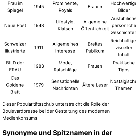
Frau im
Prominente,
Hochwertig
1945
Frauen
Spiegel
Royals
Bilder
Ausführlich
Lifestyle,
Allgemeine
Neue Post
1948
persönlich
Klatsch
Öffentlichkeit
Geschichte
Reichhaltige
Schweizer
Allgemeines
Breites
1911
visueller
Illustrierte
Interesse
Publikum
Inhalt
BILD der
Mode,
Praktische
1983
Frauen
FRAU
Ratschläge
Tipps
Das
Sensationelle
Nostalgisch
Goldene
1979
Ältere Leser
Nachrichten
Themen
Blatt
Dieser Popularitätsschub unterstreicht die Rolle der
Boulevardpresse bei der Gestaltung des modernen
Medienkonsums.
Synonyme und Spitznamen in der